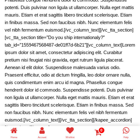
0
Home
Account
Wishlist
Help